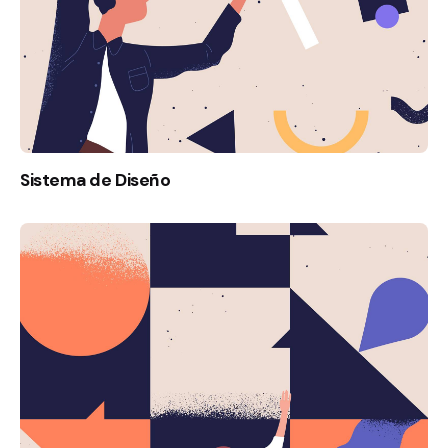
Sistema de Diseño