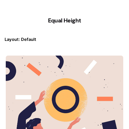
Equal Height
Layout: Default